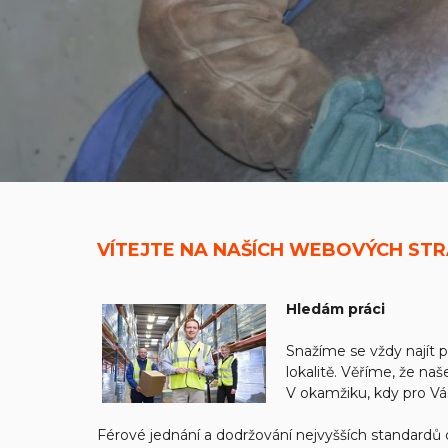
VÍTEJTE NA NAŠÍCH WEBOVÝCH ST
Hledám práci
Snažíme se vždy najít pr
lokalitě. Věříme, že n
V okamžiku, kdy pro Vá
Férové jednání a dodržování nejvyšších standardů