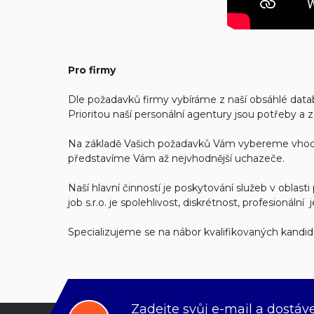
Pro firmy
Dle požadavků firmy vybíráme z naší obsáhlé datab
Prioritou naší personální agentury jsou potřeby a z
Na základě Vašich požadavků Vám vybereme vhodn
představíme Vám až nejvhodnější uchazeče.
Naší hlavní činností je poskytování služeb v oblast
job s.r.o. je spolehlivost, diskrétnost, profesionální
Specializujeme se na nábor kvalifikovaných kandid
Zadejte svůj e-mail a dostáv