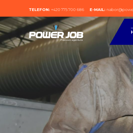
TELEFON:
+420 775 700 686
E-MAIL:
nabor@power
Nabízíme