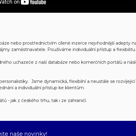
áze nebo prostřednictvím cílené inzerce nejvhodnější adepty na p
ájmy zaměstnavatele. Používáme individuální přístup a flexibilitu.
ého uchazeče z naší databáze nebo komerčních portálů a násl
i personalistiky. Jsme dynamická, flexibilní a neustále se rozvíje
 jednání a individuální přístup ke klientům.
átů -
jak z českého trhu, tak i ze zahraničí.
ejte naše novinky!