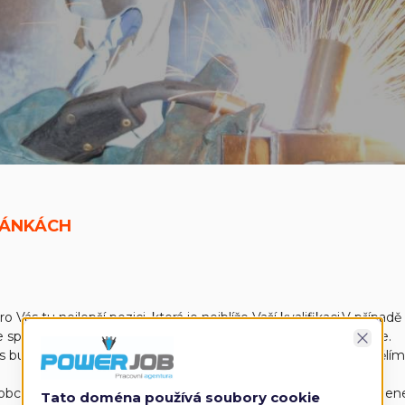
RÁNKÁCH
o Vás tu nejlepší pozici, která je nejblíže Vaší kvalifikaci.V příp
aše společné snažení povede k nalezení dobře hodnocené práce.
Zavřít
s budeme mít konkrétní pracovní nabídku, oslovíme Vás a sdělím
 obchodní etiky je pro nás tím nejzákladnějším stavebním kame
Tato doména používá soubory cookie